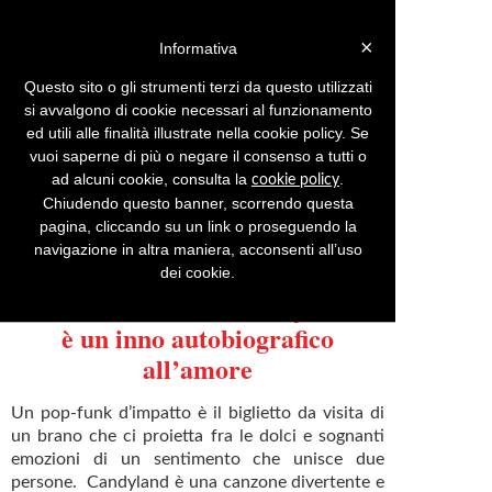
Login »
×
Informativa
Questo sito o gli strumenti terzi da questo utilizzati
si avvalgono di cookie necessari al funzionamento
ed utili alle finalità illustrate nella cookie policy. Se
Menu
Inserisci comunicato
vuoi saperne di più o negare il consenso a tutti o
ad alcuni cookie, consulta la
.
cookie policy
Comunicati stampa riferiti a:
pop
Pag. 16
Chiudendo questo banner, scorrendo questa
pagina, cliccando su un link o proseguendo la
MICHELLE LILY
navigazione in altra maniera, acconsenti all’uso
“CANDYLAND” il nuovo singolo
dei cookie.
dell’eclettica artista newyorkese
è un inno autobiografico
all’amore
Un pop-funk d’impatto è il biglietto da visita di
un brano che ci proietta fra le dolci e sognanti
emozioni di un sentimento che unisce due
persone. Candyland è una canzone divertente e