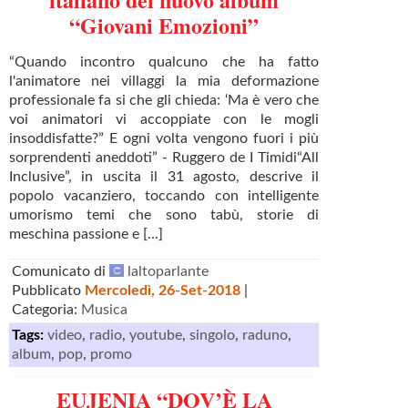
“Giovani Emozioni”
“Quando incontro qualcuno che ha fatto
l'animatore nei villaggi la mia deformazione
professionale fa si che gli chieda: ‘Ma è vero che
voi animatori vi accoppiate con le mogli
insoddisfatte?” E ogni volta vengono fuori i più
sorprendenti aneddoti” - Ruggero de I Timidi“All
Inclusive”, in uscita il 31 agosto, descrive il
popolo vacanziero, toccando con intelligente
umorismo temi che sono tabù, storie di
meschina passione e [...]
Comunicato di
laltoparlante
Pubblicato
Mercoledì, 26-Set-2018
|
Categoria:
Musica
Tags:
video
,
radio
,
youtube
,
singolo
,
raduno
,
album
,
pop
,
promo
EUJENIA “DOV’È LA