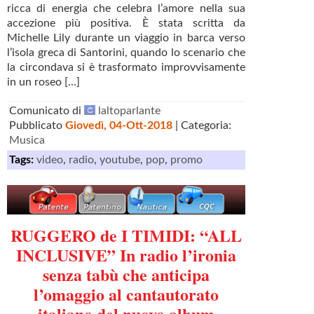
ricca di energia che celebra l’amore nella sua
accezione più positiva. È stata scritta da
Michelle Lily durante un viaggio in barca verso
l’isola greca di Santorini, quando lo scenario che
la circondava si è trasformato improvvisamente
in un roseo [...]
Comunicato di
laltoparlante
Pubblicato
Giovedì, 04-Ott-2018
| Categoria:
Musica
Tags:
video
,
radio
,
youtube
,
pop
,
promo
RUGGERO de I TIMIDI: “ALL
INCLUSIVE” In radio l’ironia
senza tabù che anticipa
l’omaggio al cantautorato
italiano del nuovo album